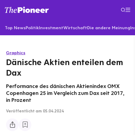
Top News
Politik
Investment
Wirtschaft
Die andere Meinung
In
Graphics
Dänische Aktien enteilen dem
Dax
Performance des dänischen Aktienindex OMX
Copenhagen 25 im Vergleich zum Dax seit 2017,
in Prozent
Veröffentlicht
am 05.04.2024