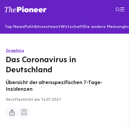
Top News
Politik
Investment
Wirtschaft
Die andere Meinung
In
Graphics
Das Coronavirus in
Deutschland
Übersicht der altersspezifischen 7-Tage-
Inzidenzen
Veröffentlicht
am 14.01.2021