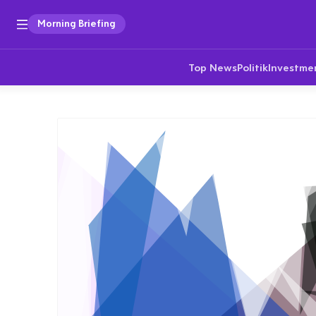
Morning Briefing
Top News
Politik
Investme