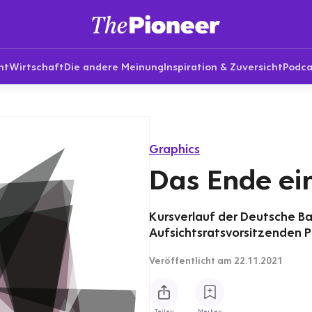
nt
Wirtschaft
Die andere Meinung
Inspiration & Zuversicht
Podca
Graphics
Das Ende ei
Kursverlauf der Deutsche Ba
Aufsichtsratsvorsitzenden Pa
Veröffentlicht
am 22.11.2021
Teilen
Merken