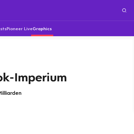
sts
Pioneer Live
Graphics
ok-Imperium
illiarden