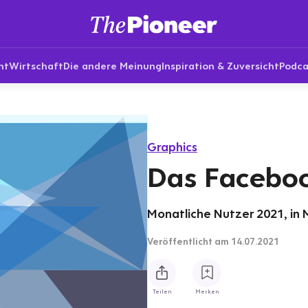
nt
Wirtschaft
Die andere Meinung
Inspiration & Zuversicht
Podca
Graphics
Das Facebo
Monatliche Nutzer 2021, in M
Veröffentlicht
am 14.07.2021
Teilen
Merken