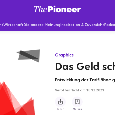
nt
Wirtschaft
Die andere Meinung
Inspiration & Zuversicht
Podca
Graphics
Das Geld sc
Entwicklung der Tariflöhne 
Veröffentlicht
am 10.12.2021
Teilen
Merken