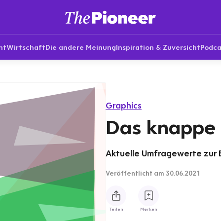
nt
Wirtschaft
Die andere Meinung
Inspiration & Zuversicht
Podca
Graphics
Das knappe 
Aktuelle Umfragewerte zur 
Veröffentlicht
am 30.06.2021
Teilen
Merken