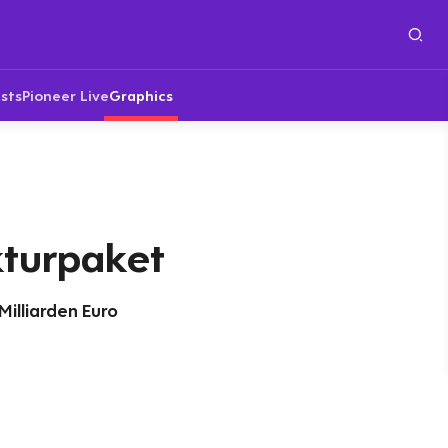
sts
Pioneer Live
Graphics
turpaket
Milliarden Euro