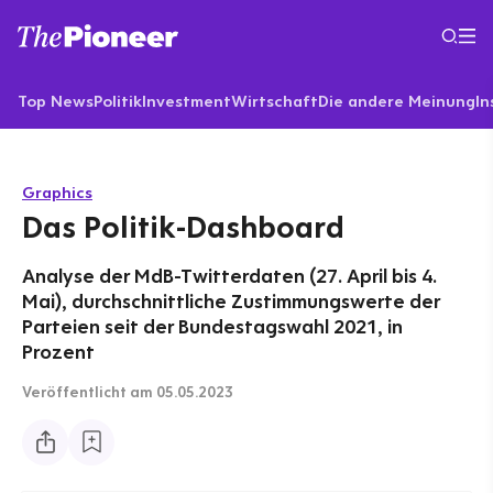
Top News
Politik
Investment
Wirtschaft
Die andere Meinung
In
Graphics
Das Politik-Dashboard
Analyse der MdB-Twitterdaten (27. April bis 4.
Mai), durchschnittliche Zustimmungswerte der
Parteien seit der Bundestagswahl 2021, in
Prozent
Veröffentlicht
am 05.05.2023