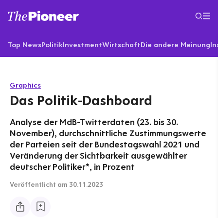
Top News
Politik
Investment
Wirtschaft
Die andere Meinung
In
Graphics
Das Politik-Dashboard
Analyse der MdB-Twitterdaten (23. bis 30.
November), durchschnittliche Zustimmungswerte
der Parteien seit der Bundestagswahl 2021 und
Veränderung der Sichtbarkeit ausgewählter
deutscher Politiker*, in Prozent
Veröffentlicht
am 30.11.2023