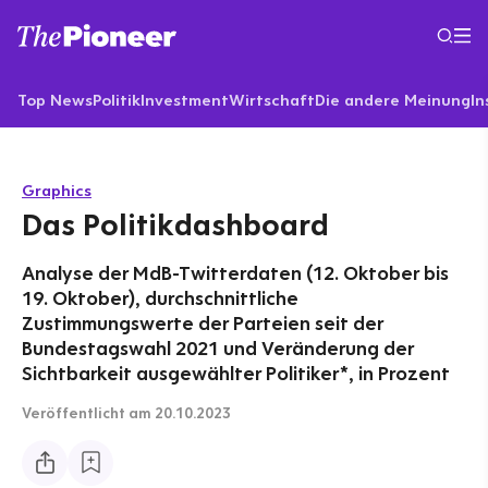
Top News
Politik
Investment
Wirtschaft
Die andere Meinung
In
Graphics
Das Politikdashboard
Analyse der MdB-Twitterdaten (12. Oktober bis
19. Oktober), durchschnittliche
Zustimmungswerte der Parteien seit der
Bundestagswahl 2021 und Veränderung der
Sichtbarkeit ausgewählter Politiker*, in Prozent
Veröffentlicht
am 20.10.2023