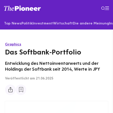
Top News
Politik
Investment
Wirtschaft
Die andere Meinung
In
Graphics
Das Softbank-Portfolio
Entwicklung des Nettoinventarwerts und der
Holdings der Softbank seit 2014, Werte in JPY
Veröffentlicht
am 21.06.2025