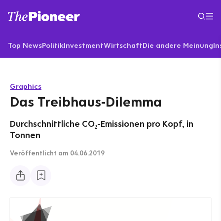
Top News
Politik
Investment
Wirtschaft
Die andere Meinung
In
Graphics
Das Treibhaus-Dilemma
Durchschnittliche CO₂-Emissionen pro Kopf, in
Tonnen
Veröffentlicht
am 04.06.2019