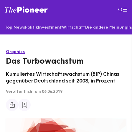
Top News
Politik
Investment
Wirtschaft
Die andere Meinung
In
Graphics
Das Turbowachstum
Kumuliertes Wirtschaftswachstum (BIP) Chinas
gegenüber Deutschland seit 2008, in Prozent
Veröffentlicht
am 06.06.2019