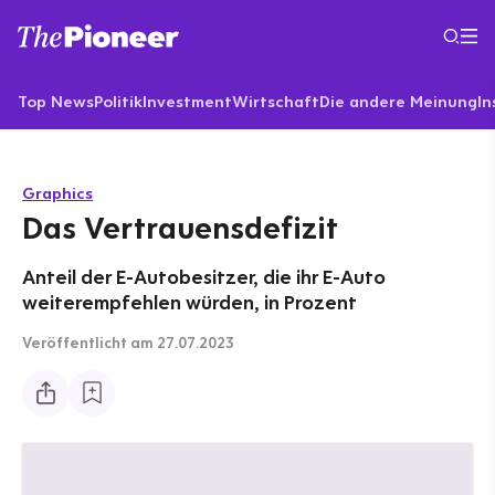
Top News
Politik
Investment
Wirtschaft
Die andere Meinung
In
Graphics
Das Vertrauensdefizit
Anteil der E-Autobesitzer, die ihr E-Auto
weiterempfehlen würden, in Prozent
Veröffentlicht
am 27.07.2023