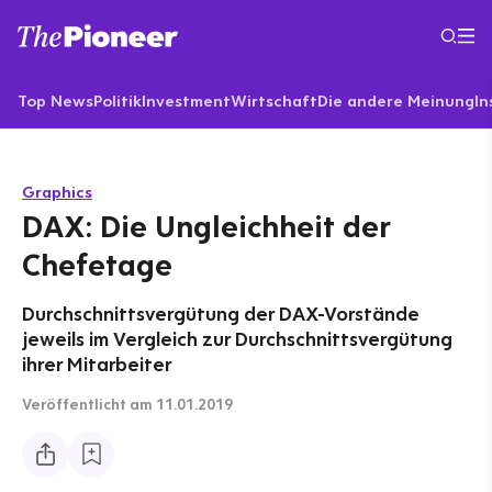
Top News
Politik
Investment
Wirtschaft
Die andere Meinung
In
Graphics
DAX: Die Ungleichheit der
Chefetage
Durchschnittsvergütung der DAX-Vorstände
jeweils im Vergleich zur Durchschnittsvergütung
ihrer Mitarbeiter
Veröffentlicht
am 11.01.2019