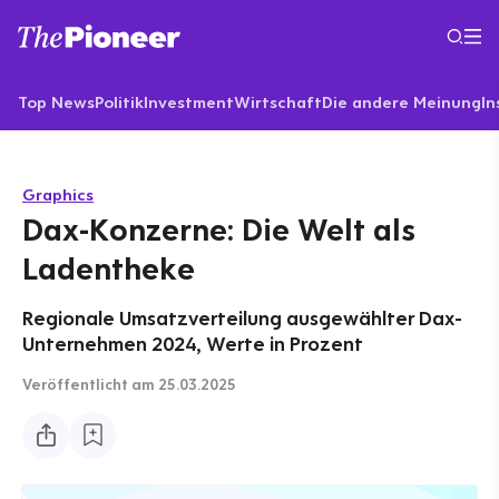
Top News
Politik
Investment
Wirtschaft
Die andere Meinung
In
Graphics
Dax-Konzerne: Die Welt als
Ladentheke
Regionale Umsatzverteilung ausgewählter Dax-
Unternehmen 2024, Werte in Prozent
Veröffentlicht
am 25.03.2025