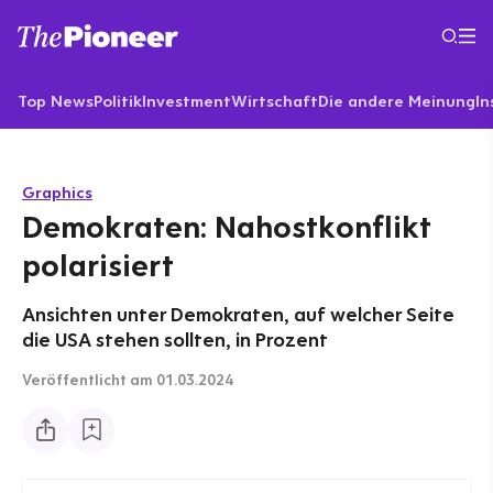
Top News
Politik
Investment
Wirtschaft
Die andere Meinung
In
Graphics
Demokraten: Nahostkonflikt
polarisiert
Ansichten unter Demokraten, auf welcher Seite
die USA stehen sollten, in Prozent
Veröffentlicht
am 01.03.2024