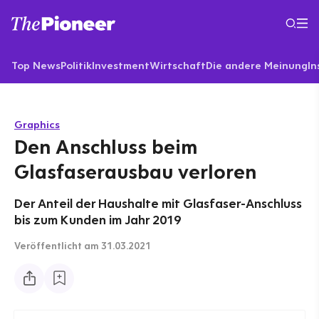
Top News
Politik
Investment
Wirtschaft
Die andere Meinung
In
Graphics
Den Anschluss beim
Glasfaserausbau verloren
Der Anteil der Haushalte mit Glasfaser-Anschluss
bis zum Kunden im Jahr 2019
Veröffentlicht
am 31.03.2021