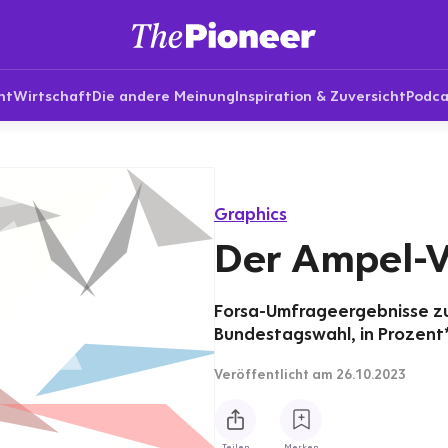
nt
Wirtschaft
Die andere Meinung
Inspiration & Zuversicht
Podca
Graphics
Der Ampel-
Forsa-Umfrageergebnisse zu
Bundestagswahl, in Prozent
Veröffentlicht
am 26.10.2023
Teilen
Merken