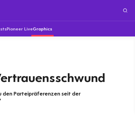
sts
Pioneer Live
Graphics
Vertrauensschwund
 den Parteipräferenzen seit der
*