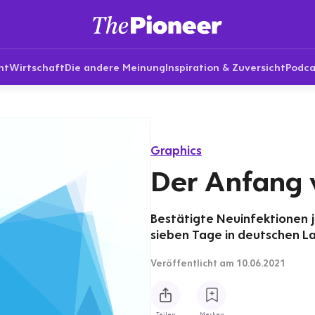
nt
Wirtschaft
Die andere Meinung
Inspiration & Zuversicht
Podca
Graphics
Der Anfang
Bestätigte Neuinfektionen 
sieben Tage in deutschen La
Veröffentlicht
am 10.06.2021
Teilen
Merken