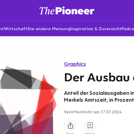
nt
Wirtschaft
Die andere Meinung
Inspiration & Zuversicht
Podca
Graphics
Der Ausbau 
Anteil der Sozialausgaben i
Merkels Amtszeit, in Prozen
Veröffentlicht
am 17.07.2024
Teilen
Merken