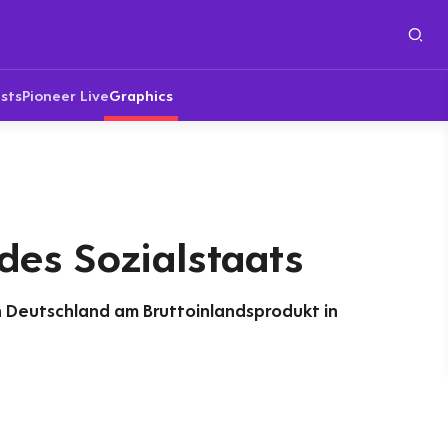
sts
Pioneer Live
Graphics
des Sozialstaats
n Deutschland am Bruttoinlandsprodukt in
t