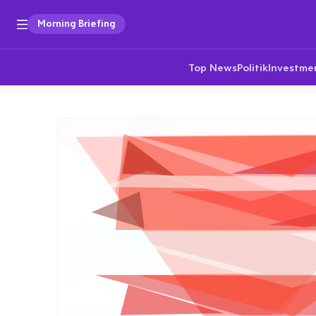
Morning Briefing
Top News
Politik
Investme