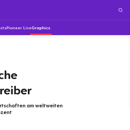
sts
Pioneer Live
Graphics
sche
reiber
irtschaften am weltweiten
ozent