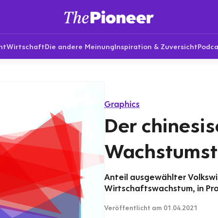
nt
Wirtschaft
Die andere Meinung
Inspiration & Zuversicht
Podca
Graphics
Der chinesi
Wachstumst
Anteil ausgewählter Volksw
Wirtschaftswachstum, in Pr
Veröffentlicht
am 01.04.2021