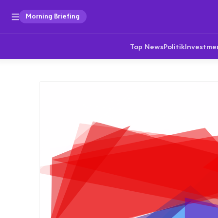
Morning Briefing
Top News
Politik
Investme