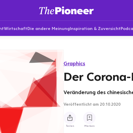
nt
Wirtschaft
Die andere Meinung
Inspiration & Zuversicht
Podca
Graphics
Der Corona-
Veränderung des chinesischen
Veröffentlicht
am 20.10.2020
Teilen
Merken