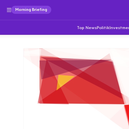
Morning Briefing
Top News
Politik
Investme