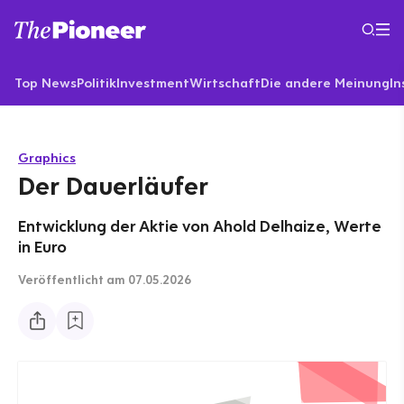
Top News
Politik
Investment
Wirtschaft
Die andere Meinung
In
Graphics
Der Dauerläufer
Entwicklung der Aktie von Ahold Delhaize, Werte
in Euro
Veröffentlicht
am 07.05.2026