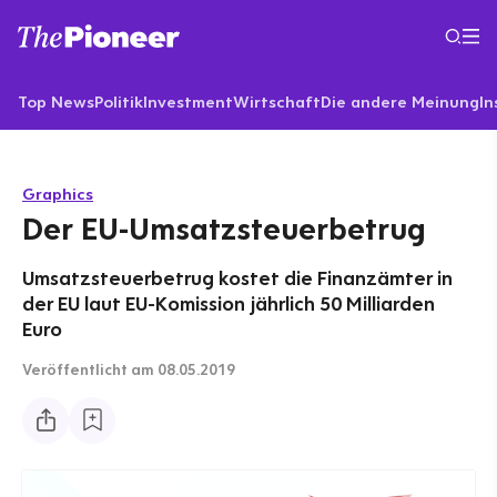
Top News
Politik
Investment
Wirtschaft
Die andere Meinung
In
Graphics
Der EU-Umsatzsteuerbetrug
Umsatzsteuerbetrug kostet die Finanzämter in
der EU laut EU-Komission jährlich 50 Milliarden
Euro
Veröffentlicht
am 08.05.2019