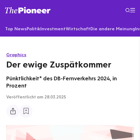
Top News
Politik
Investment
Wirtschaft
Die andere Meinung
In
Graphics
Der ewige Zuspätkommer
Pünktlichkeit* des DB-Fernverkehrs 2024, in
Prozent
Veröffentlicht
am 28.03.2025