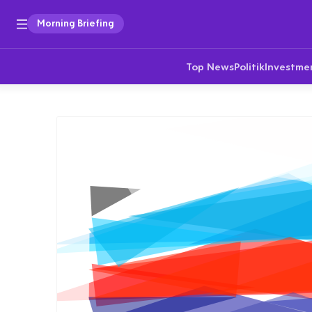
Morning Briefing
Top News
Politik
Investme