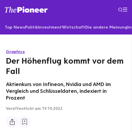
Top News
Politik
Investment
Wirtschaft
Die andere Meinung
In
Graphics
Der Höhenflug kommt vor dem
Fall
Aktienkurs von Infineon, Nvidia und AMD im
Vergleich und Schlüsseldaten, indexiert in
Prozent
Veröffentlicht
am 19.10.2022