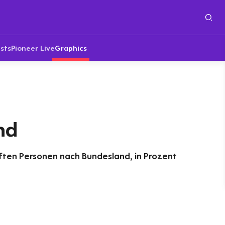
sts
Pioneer Live
Graphics
nd
pften Personen nach Bundesland, in Prozent