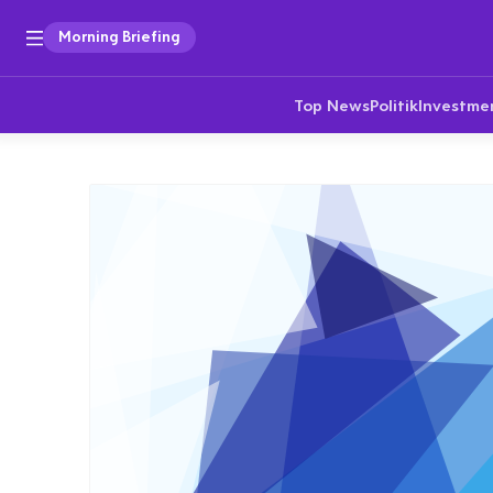
Morning Briefing
Top News
Politik
Investme