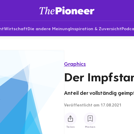
nt
Wirtschaft
Die andere Meinung
Inspiration & Zuversicht
Podca
Graphics
Der Impfsta
Anteil der vollständig geim
Veröffentlicht
am 17.08.2021
Teilen
Merken