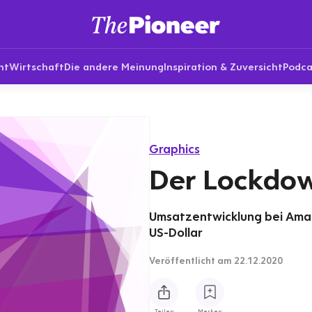
nt
Wirtschaft
Die andere Meinung
Inspiration & Zuversicht
Podca
Graphics
Der Lockdo
Umsatzentwicklung bei Amazo
US-Dollar
Veröffentlicht
am 22.12.2020
Teilen
Merken