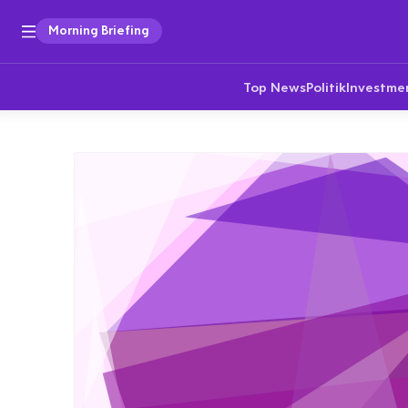
Morning Briefing
Top News
Politik
Investme