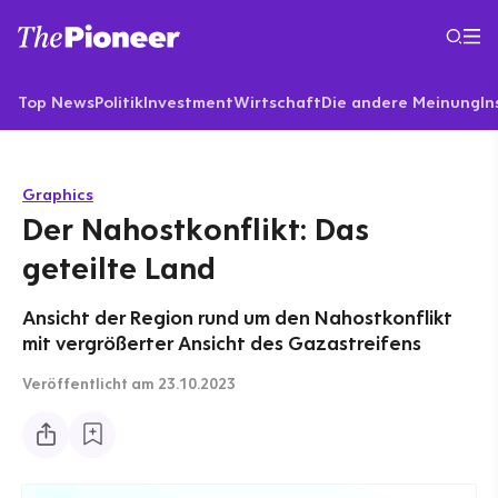
Top News
Politik
Investment
Wirtschaft
Die andere Meinung
In
Graphics
Der Nahostkonflikt: Das
geteilte Land
Ansicht der Region rund um den Nahostkonflikt
mit vergrößerter Ansicht des Gazastreifens
Veröffentlicht
am 23.10.2023