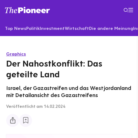
Top News
Politik
Investment
Wirtschaft
Die andere Meinung
In
Graphics
Der Nahostkonflikt: Das
geteilte Land
Israel, der Gazastreifen und das Westjordanland
mit Detailansicht des Gazastreifens
Veröffentlicht
am 14.02.2024