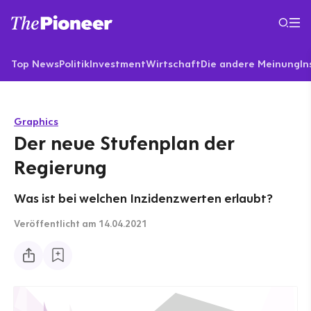
Top News
Politik
Investment
Wirtschaft
Die andere Meinung
In
Graphics
Der neue Stufenplan der
Regierung
Was ist bei welchen Inzidenzwerten erlaubt?
Veröffentlicht
am 14.04.2021