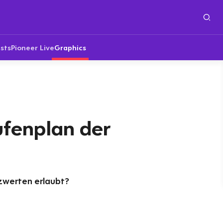
sts
Pioneer Live
Graphics
ufenplan der
nzwerten erlaubt?