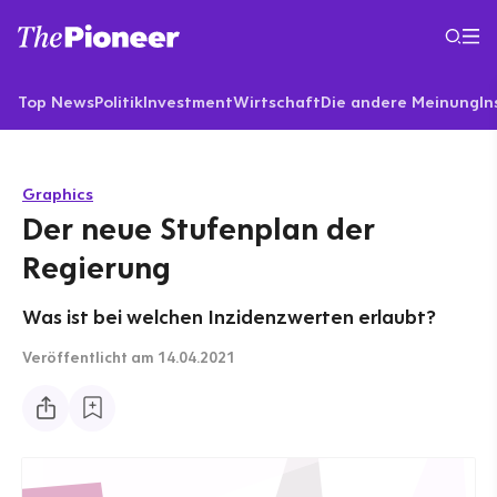
Top News
Politik
Investment
Wirtschaft
Die andere Meinung
In
Graphics
Der neue Stufenplan der
Regierung
Was ist bei welchen Inzidenzwerten erlaubt?
Veröffentlicht
am 14.04.2021