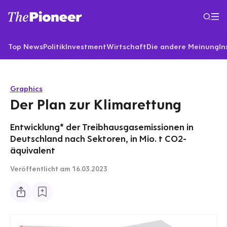
Top News
Politik
Investment
Wirtschaft
Die andere Meinung
In
Graphics
Der Plan zur Klimarettung
Entwicklung* der Treibhausgasemissionen in
Deutschland nach Sektoren, in Mio. t CO2-
äquivalent
Veröffentlicht
am 16.03.2023