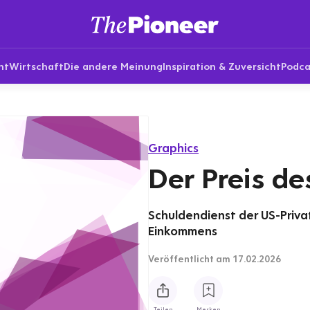
nt
Wirtschaft
Die andere Meinung
Inspiration & Zuversicht
Podca
Graphics
Der Preis d
Schuldendienst der US-Priva
Einkommens
Veröffentlicht
am 17.02.2026
Teilen
Merken