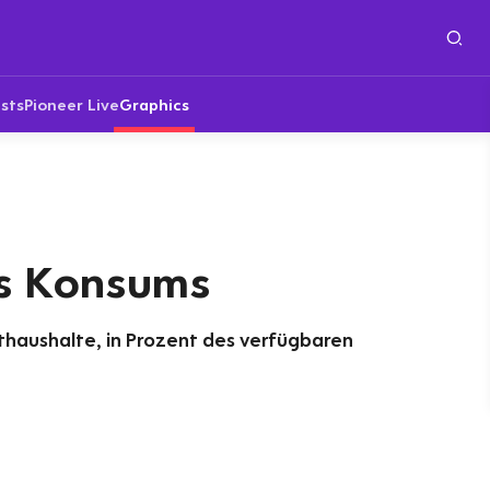
sts
Pioneer Live
Graphics
es Konsums
thaushalte, in Prozent des verfügbaren