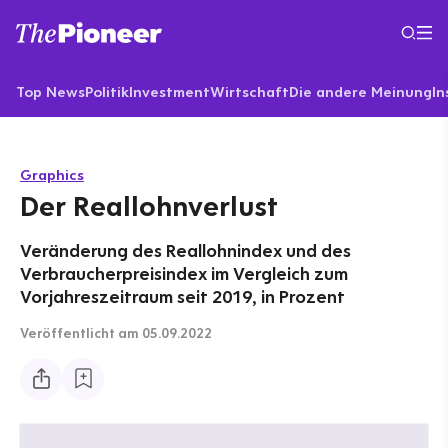
Top News
Politik
Investment
Wirtschaft
Die andere Meinung
In
Graphics
Der Reallohnverlust
Veränderung des Reallohnindex und des
Verbraucherpreisindex im Vergleich zum
Vorjahreszeitraum seit 2019, in Prozent
Veröffentlicht
am 05.09.2022