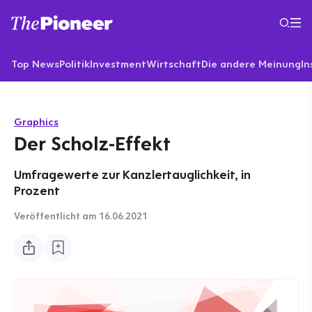
Top News
Politik
Investment
Wirtschaft
Die andere Meinung
In
Graphics
Der Scholz-Effekt
Umfragewerte zur Kanzlertauglichkeit, in
Prozent
Veröffentlicht
am 16.06.2021