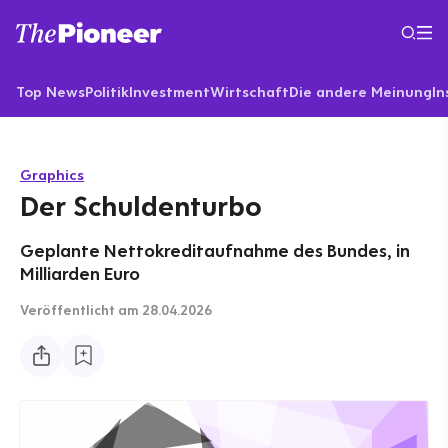
Top News
Politik
Investment
Wirtschaft
Die andere Meinung
In
Graphics
Der Schuldenturbo
Geplante Nettokreditaufnahme des Bundes, in
Milliarden Euro
Veröffentlicht
am 28.04.2026