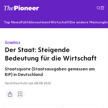
Top News
Politik
Investment
Wirtschaft
Die andere Meinung
In
Graphics
Der Staat: Steigende
Bedeutung für die Wirtschaft
Staatsquote (Staatsausgaben gemessen am
BIP) in Deutschland
Veröffentlicht
am 08.08.2025