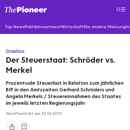
Top News
Politik
Investment
Wirtschaft
Die andere Meinung
In
Graphics
Der Steuerstaat: Schröder vs.
Merkel
Prozentuale Steuerlast in Relation zum jährlichen
BIP in den Amtszeiten Gerhard Schröders und
Angela Merkels / Steuereinnahmen des Staates
im jeweils letzten Regierungsjahr
Veröffentlicht
am 30.10.2019