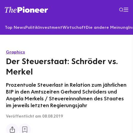
Top News
Politik
Investment
Wirtschaft
Die andere Meinung
In
Graphics
Der Steuerstaat: Schröder vs.
Merkel
Prozentuale Steuerlast in Relation zum jährlichen
BIP in den Amtszeiten Gerhard Schröders und
Angela Merkels / Steuereinnahmen des Staates
im jeweils letzten Regierungsjahr
Veröffentlicht
am 08.08.2019