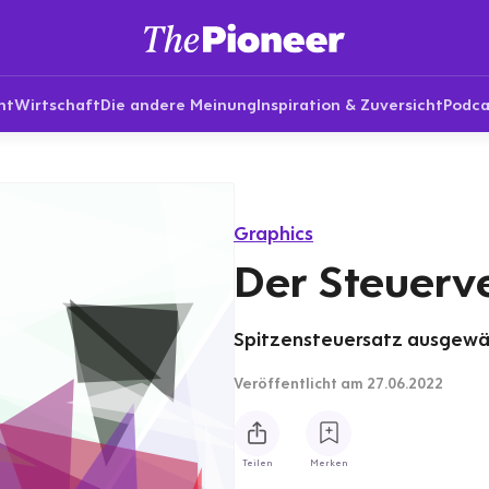
nt
Wirtschaft
Die andere Meinung
Inspiration & Zuversicht
Podca
Graphics
Der Steuerv
Spitzensteuersatz ausgewähl
Veröffentlicht
am 27.06.2022
Teilen
Merken