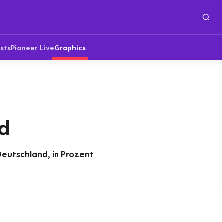
sts
Pioneer Live
Graphics
nd
Deutschland, in Prozent