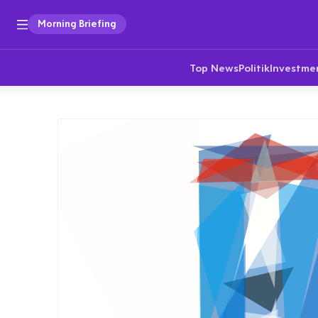
Morning Briefing
Top News
Politik
Investme