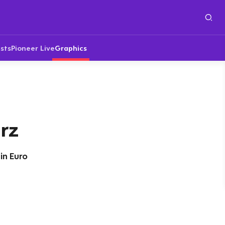
sts
Pioneer Live
Graphics
urz
 in Euro