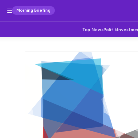
Morning Briefing
Top News
Politik
Investme