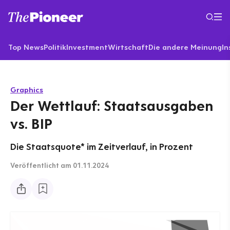
Top News
Politik
Investment
Wirtschaft
Die andere Meinung
In
Graphics
Der Wettlauf: Staatsausgaben
vs. BIP
Die Staatsquote* im Zeitverlauf, in Prozent
Veröffentlicht
am 01.11.2024