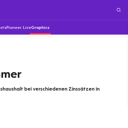
sts
Pioneer Live
Graphics
mmer
shaushalt bei verschiedenen Zinssätzen in