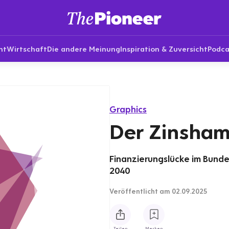
nt
Wirtschaft
Die andere Meinung
Inspiration & Zuversicht
Podca
Graphics
Der Zinsha
Finanzierungslücke im Bunde
2040
Veröffentlicht
am 02.09.2025
Teilen
Merken