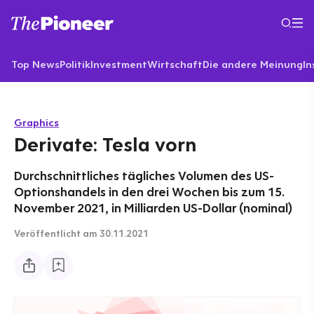
Top News
Politik
Investment
Wirtschaft
Die andere Meinung
In
Graphics
Derivate: Tesla vorn
Durchschnittliches tägliches Volumen des US-
Optionshandels in den drei Wochen bis zum 15.
November 2021, in Milliarden US-Dollar (nominal)
Veröffentlicht
am 30.11.2021